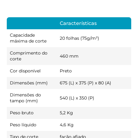
Características
Capacidade
20 folhas (75g/m²)
máxima de corte
Comprimento do
460 mm
corte
Cor disponível
Preto
Dimensões (mm)
675 (L) x 375 (P) x 80 (A)
Dimensões do
540 (L) x 350 (P)
tampo (mm)
Peso bruto
5,2 Kg
Peso líquido
4,6 Kg
Tipo de corte
facão afiado