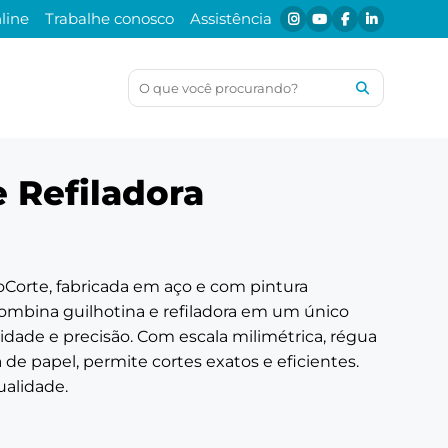
line
Trabalhe conosco
Assistência
et
ias Menno
PDV
es de
Acessórios para PDV
e Refiladora
Contador/Impressora
Gaveta para dinheiro
oCorte, fabricada em aço e com pintura
combina guilhotina e refiladora em um único
idade e precisão. Com escala milimétrica, régua
de papel, permite cortes exatos e eficientes.
ualidade.