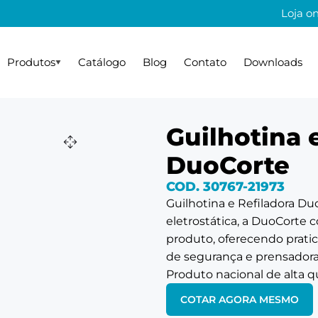
Loja on
Produtos
Catálogo
Blog
Contato
Downloads
Nossa história
Plastificação
Gestão de pessoas
Fragmentação
Certificações
Gourm
Notic
rnação
Tamanho A4
Linha Destroyer
Aquecedor
Guilhotina 
ra
Tamanho A3
Linha Secreta
Xícaras
DuoCorte
COD. 30767-21973
es A4
jugado
Guilhotina e Refiladora Du
o
eletrostática, a DuoCorte 
produto, oferecendo pratic
de segurança e prensadora 
Produto nacional de alta q
COTAR AGORA MESMO