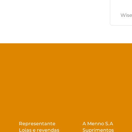
Wise
Representante
A Menno S.A
Lojas e revendas
Suprimentos