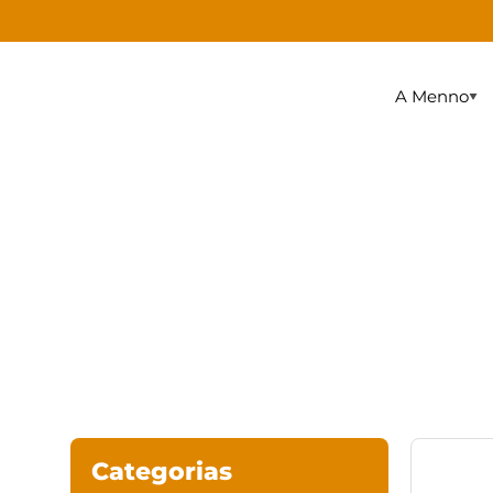
A Menno
Gavetas para
Totens de
Sobre
Wis
Dinheiro
Autoatendimento
Ele
Categorias