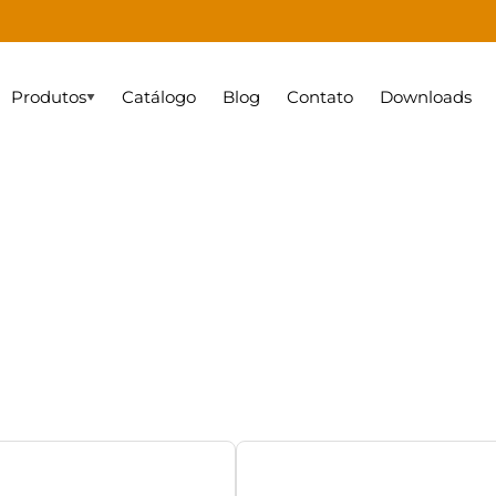
Produtos
Catálogo
Blog
Contato
Downloads
Nossa história
Gestão de pessoas
Certificações
Notic
e Lockers
trônicos