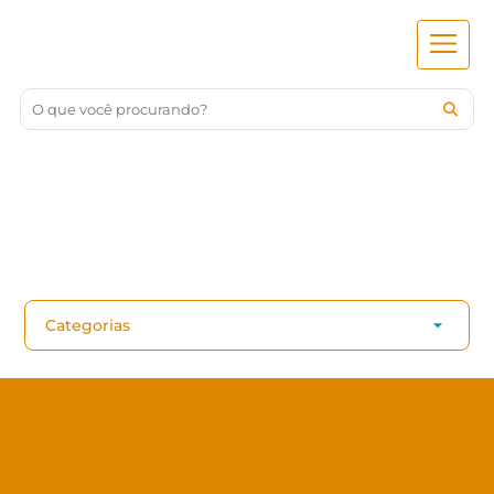
Categorias
Gavetas para Dinheiro
Totens de
Autoatendimento
Wise Lockers Eletrônicos