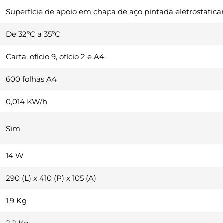
Superfície de apoio em chapa de aço pintada eletrostatic
De 32ºC a 35ºC
Carta, ofício 9, ofício 2 e A4
600 folhas A4
0,014 KW/h
Sim
14 W
290 (L) x 410 (P) x 105 (A)
1,9 Kg
2,2 Kg