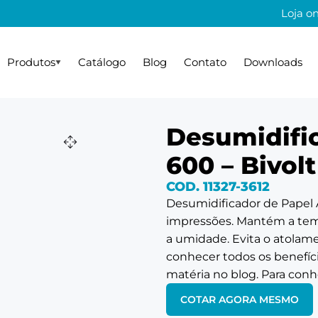
Loja on
Produtos
Catálogo
Blog
Contato
Downloads
Nossa história
Plastificação
Gestão de pessoas
Fragmentação
Certificações
Gourm
Notic
rnação
Tamanho A4
Linha Destroyer
Aquecedor
Desumidifi
ra
Tamanho A3
Linha Secreta
Xícaras
600 – Bivolt
COD. 11327-3612
es A4
jugado
Desumidificador de Papel A
o
impressões. Mantém a temp
a umidade. Evita o atolam
conhecer todos os benefíc
matéria no blog
. Para con
COTAR AGORA MESMO