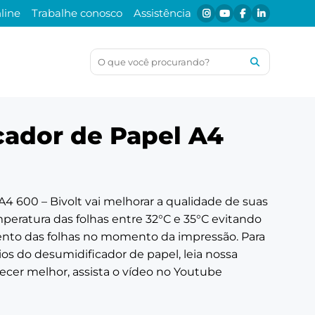
line
Trabalhe conosco
Assistência
et
ias Menno
PDV
es de
Acessórios para PDV
cador de Papel A4
Contador/Impressora
Gaveta para dinheiro
4 600 – Bivolt vai melhorar a qualidade de suas
eratura das folhas entre 32°C e 35°C evitando
ento das folhas no momento da impressão. Para
ios do desumidificador de papel,
leia nossa
hecer melhor,
assista o vídeo no Youtube